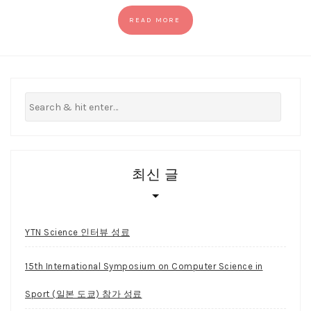
READ MORE
최신 글
YTN Science 인터뷰 성료
15th International Symposium on Computer Science in
Sport (일본 도쿄) 참가 성료