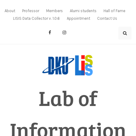
Skip
to
About
Professor
Members
Alumi students
Hall of Fame
content
LISIS Data Collector v. 1.0.6
Appointment
Contact Us
Lab of
Information