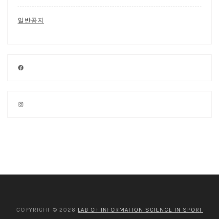
일반공지
Facebook
Instagram
COPYRIGHT © 2026
LAB OF INFORMATION SCIENCE IN SPORT