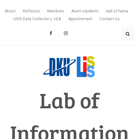
Skip
to
About
Professor
Members
Alumi students
Hall of Fame
content
LISIS Data Collector v. 1.0.6
Appointment
Contact Us
Lab of
Information