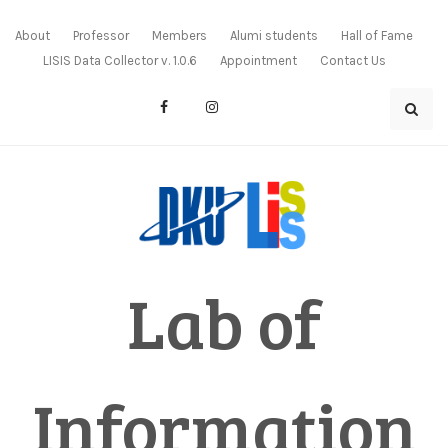
Skip
to
About
Professor
Members
Alumi students
Hall of Fame
content
LISIS Data Collector v. 1.0.6
Appointment
Contact Us
Lab of
Information