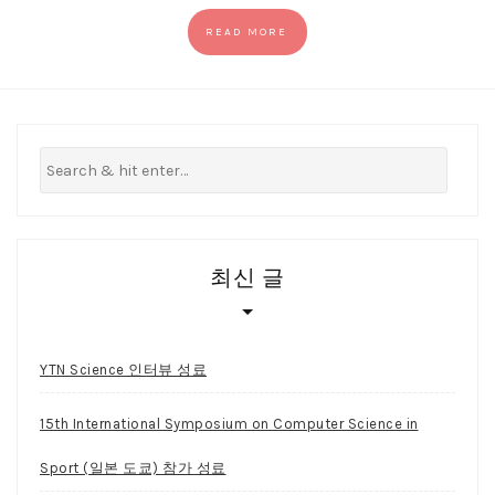
READ MORE
최신 글
YTN Science 인터뷰 성료
15th International Symposium on Computer Science in
Sport (일본 도쿄) 참가 성료