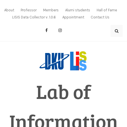
Skip
to
About
Professor
Members
Alumi students
Hall of Fame
content
LISIS Data Collector v. 1.0.6
Appointment
Contact Us
Lab of
Information