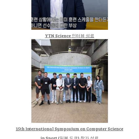
YTN Science 인터뷰 성료
15th International Symposium on Computer Science
in Sport (일본 도쿄) 참가 성료