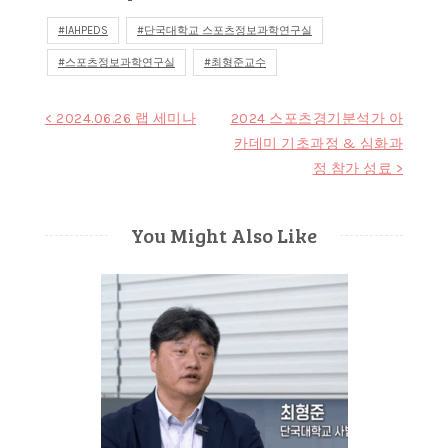
IAHPEDS
단국대학교 스포츠정보과학연구실
스포츠정보과학연구실
최형준교수
글
< 2024.06.26 랩 세미나
2024 스포츠경기분석가 아
카데미 기초과정 & 심화과
탐
정 참가 성료 >
색
You Might Also Like