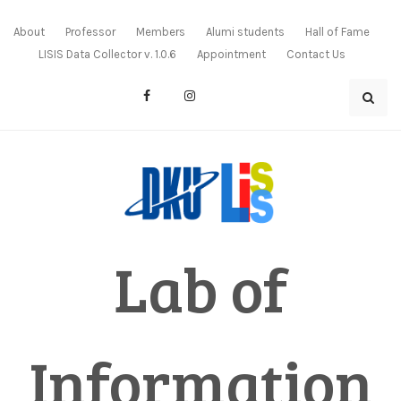
Skip
to
About
Professor
Members
Alumi students
Hall of Fame
content
LISIS Data Collector v. 1.0.6
Appointment
Contact Us
Lab of
Information