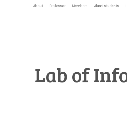
Skip
About
Professor
Members
Alumi students
to
content
Lab of Inf