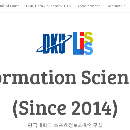
Hall of Fame
LISIS Data Collector v. 1.0.6
Appointment
Contact Us
ormation Scien
(Since 2014)
단국대학교 스포츠정보과학연구실