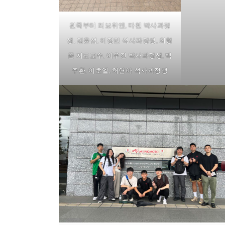
왼쪽부터 리보위엔, 마첸 박사과정
생, 김윤섭, 이정민 석사과정생, 최형
준 지도교수, 이우진 박사과정생, 백
주환, 이초엘, 허연아 석사과정생