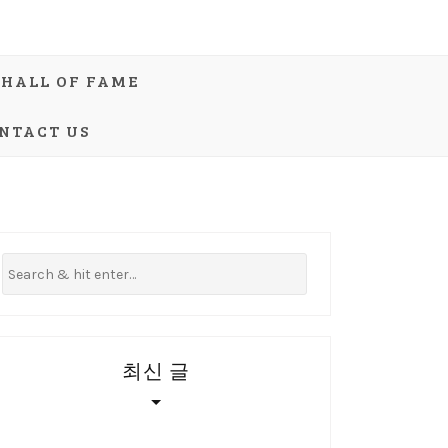
HALL OF FAME
NTACT US
최신 글